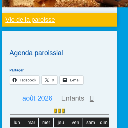
Vie de la paroisse
Agenda paroissial
Partager
Facebook
X
E-mail
août 2026
Enfants
lun
mar
mer
jeu
ven
sam
dim