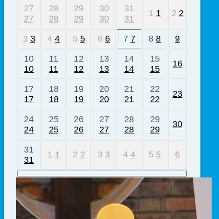
27
28
29
30
31
1
1
2
2
27
28
29
30
31
3
3
4
4
5
5
6
6
7
7
8
8
9
10
11
12
13
14
15
16
10
11
12
13
14
15
17
18
19
20
21
22
23
17
18
19
20
21
22
24
25
26
27
28
29
30
24
25
26
27
28
29
31
1
1
2
2
3
3
4
4
5
5
6
31