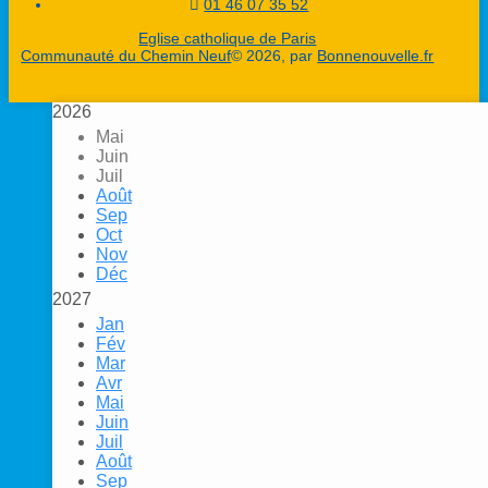
01 46 07 35 52
Eglise catholique de Paris
Communauté du Chemin Neuf
© 2026, par
Bonnenouvelle.fr
2026
Mai
Juin
Juil
Août
Sep
Oct
Nov
Déc
2027
Jan
Fév
Mar
Avr
Mai
Juin
Juil
Août
Sep