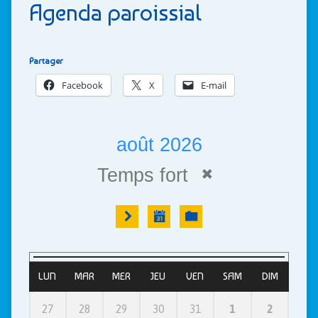
Agenda paroissial
Partager
Facebook
X
E-mail
août 2026
Temps fort
LUN
MAR
MER
JEU
VEN
SAM
DIM
27
28
29
30
31
1
2