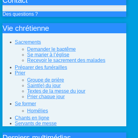
Contact
Des questions ?
Vie chrétienne
Sacrements
Demander le baptême
Se marier à l’église
Recevoir le sacrement des malades
Préparer des funérailles
Prier
Groupe de prière
Saint(e) du jour
Textes de la messe du jour
Prier chaque jour
Se former
Homélies
Chants en ligne
Servants de messe
Derniers multimédias